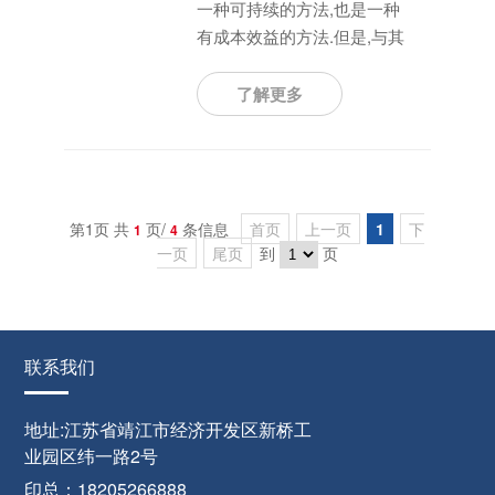
一种可持续的方法,也是一种
有成本效益的方法.但是,与其
他的供水方式相比,如输入水
(内陆输水)和地下水,废水二级
了解更多
处理工艺后的附加工艺以及再
生水的分散系统非常昂贵且耗
能.另外,制度上的困难和变动
的机构的优先权使得水回用项
第1页 共
页/
条信息
目在一些情况下很难实施.
首页
上一页
1
下
1
4
一页
尾页
到
页
联系我们
地址:江苏省靖江市经济开发区新桥工
业园区纬一路2号
印总：18205266888