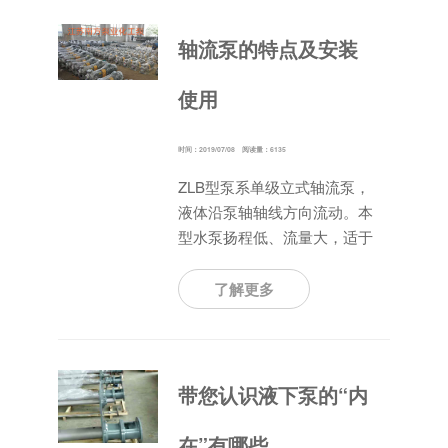
低，比转速很高，一般400以
上。
轴流泵的特点及安装
使用
时间：2019/07/08 阅读量：6135
ZLB型泵系单级立式轴流泵，
液体沿泵轴轴线方向流动。本
型水泵扬程低、流量大，适于
吸送清水或物理及化学性质类
似水的其它液体之用，吸送液
了解更多
体的最高温度为50℃，主要
供农田排灌、工业热电站输送
循环水、城市给排水、船坞升
降水位或其它水利工程用水，
带您认识液下泵的“内
使用范围十分广泛。
在”有哪些