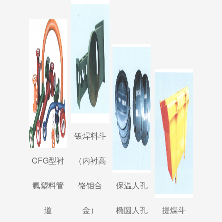
钣焊料斗
CFG型衬
（内衬高
氟塑料管
铬钼合
保温人孔
道
金）
椭圆人孔
提煤斗