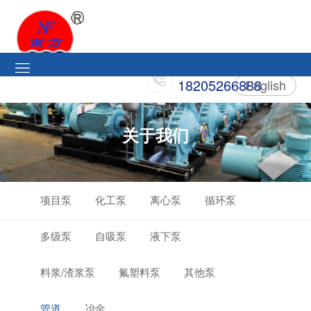
18205266888
English
关于我们
项目泵
化工泵
离心泵
循环泵
多级泵
自吸泵
液下泵
料浆/渣浆泵
氟塑料泵
其他泵
管道
冶金